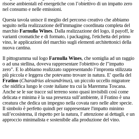
risorse ambientali ed energetiche con l’obiettivo di un impatto zero
nel consumo e nelle emissioni.
Questa tavola unisce il meglio del percorso creativo che abbiamo
seguito nella realizzazione dell'immagine coordinata completa del
marchio
Farnulla Wines
. Dalla realizzazione del logo, il payoff, le
varianti cromatiche e di formato, i packaging, l'etichetta del primo
vino, le applicazioni del marchio sugli elementi architettonici della
nuova cantina.
Il pittogramma sul logo
Farnulla Wines
, che somiglia ad un raggio
o ad una stellina, doveva rappresentare l'obiettivo de l"impatto
zero". E lo abbiamo realizzato rappresentando l’impronta stilizzata
più piccola e leggera che potevamo trovare in natura. E' quella del
Fratino
(
Charadrius alexandrinus
), un piccolo uccello migratore
che nidifica lungo le coste italiane tra cui la Maremma Toscana.
Anche se le sue tracce sul terreno sono quasi invisibili così come
delicata e minima è la sua presenza sull’ambiente, il Fratino è una
creatura che dedica un impegno nella covata raro nelle altre specie.
Il simbolo è perfetto quindi per rappresentare l'impatto minimo
sull’ecosistema, il rispetto per la natura, l' attenzione ai dettagli, e un
approccio minimalista e sostenibile alla produzione del vino.