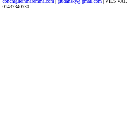
conchiglieinmaremma.com
|
giudansky@gmail.com
| VIES VAT.
01437340530